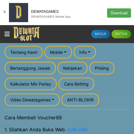
×
DEWATAGAMES
Download
DEWATAGAMES Mobile App
MASUK
DAFTAR
Tentang Kami
Mobile
Info
Bertanggung Jawab
Kebijakan
Phising
Kalkulator Mix Parlay
Cara Betting
Video Dewatagames
ANTI-BLOKIR
Cara Membeli Voucher88
1. Silahkan Anda Buka Web
JUALV88